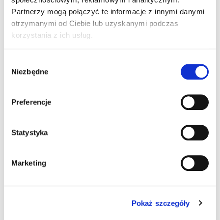
Partnerzy mogą połączyć te informacje z innymi danymi
PYSZNE OWOCE, BEZ DODATKU
otrzymanymi od Ciebie lub uzyskanymi podczas
KONSERWANTÓW Ciemna barwa suszonych
korzystania z ich usług.
moreli świadczy o ich naturalnym procesie
suszenia, bez dodatku substancji
Wybór
konserwujących. To gwarancja przyjemnego
Niezbędne
zgody
aromatu i smaku. NATURALNIE WSPIERAJ
ODPORNOŚĆ Nasze morele suszone to
Preferencje
wyjatkowy smak i funkcjonalność- wzbogacone
żywymi kulturami bakterii Bacillus coagullans
Statystyka
GBI-30, 6068, witaminą D3 i cynkiem, które
pomagają w prawidłowym funkcjonowaniu
układu odpornościowego. DLACZEGO WARTO?
Marketing
-Szczepy bakterii BC30TM : wzbogacenie diety o
dobroczynne kultury bakterii - Źródło witaminy D3
oraz cynku. - Smak i wygoda: idealna przekąska
Pokaż szczegóły
w ciągu dnia, bez dodatku cukrów, zawiera tylko