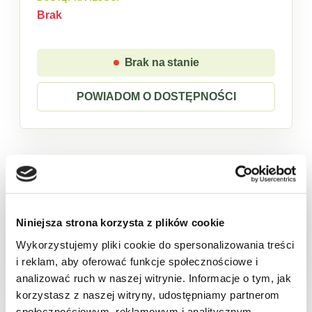
Brak
Brak na stanie
POWIADOM O DOSTĘPNOŚCI
Sklep w trybie katalogowym. Zaloguj się, aby
złożyć zamówienie.
Niniejsza strona korzysta z plików cookie
Produkt chwilowo niedostępny
Wykorzystujemy pliki cookie do spersonalizowania treści
i reklam, aby oferować funkcje społecznościowe i
analizować ruch w naszej witrynie. Informacje o tym, jak
Opis
Cechy
Skład
Wartości odżywcze
Pa
korzystasz z naszej witryny, udostępniamy partnerom
społecznościowym, reklamowym i analitycznym.