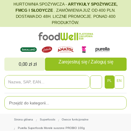
HURTOWNIA SPOŻYWCZA -
ARTYKUŁY SPOŻYWCZE,
FMCG I SŁODYCZE
. ZAMÓWIENIA JUŻ OD 400 PLN.
DOSTAWA DO 48H. LICZNE PROMOCJE. PONAD 400
PRODUKTÓW.
PLATFORMA
ZAKUPOWA
B2B
Zarejestruj się / Zaloguj się
0,00 zł zł
PL
EN
Strona główna
Superfoods
Owoce funkcjonalne
Purella Superfoods Morele suszone PROBIO 100g