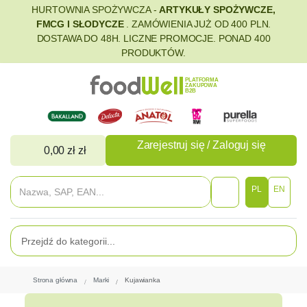
HURTOWNIA SPOŻYWCZA -
ARTYKUŁY SPOŻYWCZE,
FMCG I SŁODYCZE
. ZAMÓWIENIA JUŻ OD 400 PLN.
DOSTAWA DO 48H. LICZNE PROMOCJE. PONAD 400
PRODUKTÓW.
PLATFORMA
ZAKUPOWA
B2B
Zarejestruj się / Zaloguj się
0,00 zł zł
PL
EN
Strona główna
Marki
Kujawianka