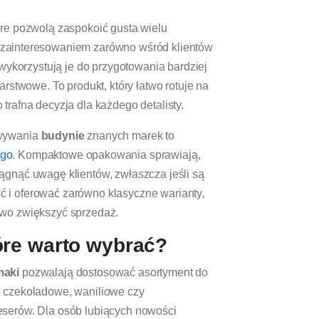
óre pozwolą zaspokoić gusta wielu
 zainteresowaniem zarówno wśród klientów
 wykorzystują je do przygotowania bardziej
arstwowe. To produkt, który łatwo rotuje na
trafna decyzja dla każdego detalisty.
owywania
budynie
znanych marek to
ego
. Kompaktowe opakowania sprawiają,
ągnąć uwagę klientów, zwłaszcza jeśli są
 i oferować zarówno klasyczne warianty,
owo zwiększyć sprzedaż.
re warto wybrać?
maki
pozwalają dostosować asortyment do
. czekoladowe, waniliowe czy
eserów. Dla osób lubiących nowości