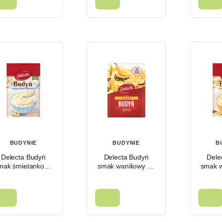
BUDYNIE
BUDYNIE
B
Delecta Budyń
Delecta Budyń
Dele
mak śmietankowy
smak waniliowy 40
smak w
64 g
g