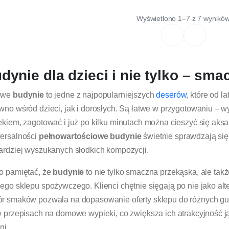
Wyświetlono 1–7 z 7 wynikó
dynie dla dzieci i nie tylko – sm
owe
budynie
to jedne z najpopularniejszych
deserów
, które od 
wno wśród dzieci, jak i dorosłych. Są łatwe w przygotowaniu –
ekiem, zagotować i już po kilku minutach można cieszyć się ak
ersalności
pełnowartościowe budynie
świetnie sprawdzają się
ardziej wyszukanych słodkich kompozycji.
o pamiętać, że
budynie
to nie tylko smaczna przekąska, ale tak
ego sklepu spożywczego. Klienci chętnie sięgają po nie jako alt
r smaków pozwala na dopasowanie oferty sklepu do różnych g
w przepisach na domowe wypieki, co zwiększa ich atrakcyjność j
ni.