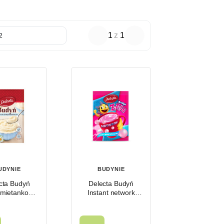
1
z
1
UDYNIE
BUDYNIE
cta Budyń
Delecta Budyń
mietankowy
Instant network
40 g
guma balonowa ed.
ZOZOLE 41g