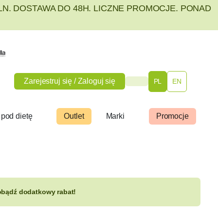
PLN. DOSTAWA DO 48H. LICZNE PROMOCJE. PONAD
Zarejestruj się / Zaloguj się
PL
EN
 pod dietę
Outlet
Marki
Promocje
zdobądź dodatkowy rabat!