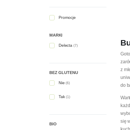
Promocje
MARKI
Bu
Delecta
(7)
Got
zaró
z ml
BEZ GLUTENU
uniw
Nie
(6)
do b
Tak
(1)
Wart
każd
wybó
się 
BIO
kuch