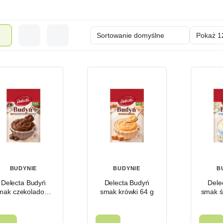
BUDYNIE
BUDYNIE
B
Delecta Budyń
Delecta Budyń
Dele
mak czekoladowy
smak krówki 64 g
smak ś
64 g