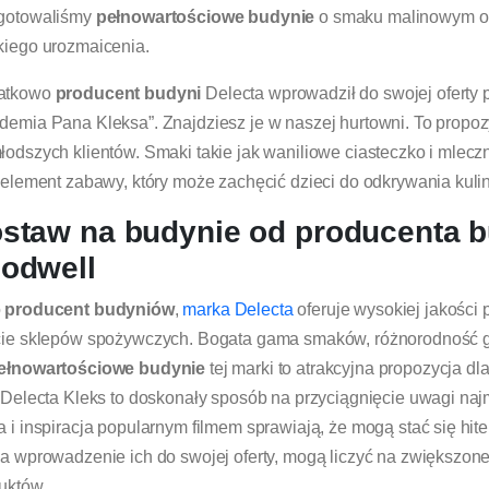
gotowaliśmy
pełnowartościowe budynie
o smaku malinowym or
kiego urozmaicenia.
atkowo
producent budyni
Delecta wprowadził do swojej oferty p
demia Pana Kleksa”. Znajdziesz je w naszej hurtowni. To propoz
łodszych klientów. Smaki takie jak waniliowe ciasteczko i mlecz
i element zabawy, który może zachęcić dzieci do odkrywania kulin
staw na budynie od producenta 
odwell
o
producent budyniów
,
marka Delecta
oferuje wysokiej jakości 
cie sklepów spożywczych. Bogata gama smaków, różnorodność gr
ełnowartościowe budynie
tej marki to atrakcyjna propozycja dl
i Delecta Kleks to doskonały sposób na przyciągnięcie uwagi na
a i inspiracja popularnym filmem sprawiają, że mogą stać się hi
na wprowadzenie ich do swojej oferty, mogą liczyć na zwiększone
uktów.