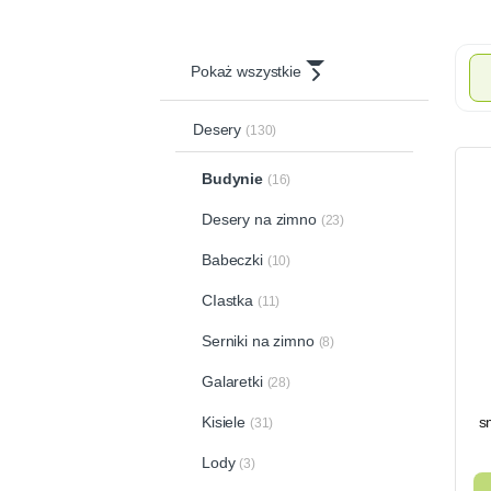
Pokaż wszystkie
Desery
(130)
Budynie
(16)
Desery na zimno
(23)
Babeczki
(10)
CIastka
(11)
Serniki na zimno
(8)
Galaretki
(28)
Kisiele
s
(31)
Lody
(3)