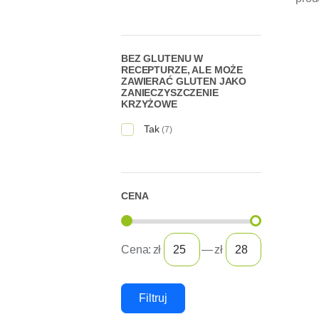
BEZ GLUTENU W
RECEPTURZE, ALE MOŻE
ZAWIERAĆ GLUTEN JAKO
ZANIECZYSZCZENIE
KRZYŻOWE
Tak
(7)
CENA
Cena:
zł
—
zł
Filtruj