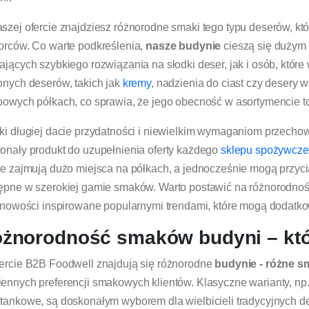
szej ofercie znajdziesz różnorodne smaki tego typu deserów, kt
orców. Co warte podkreślenia,
nasze budynie
cieszą się dużym
ających szybkiego rozwiązania na słodki deser, jak i osób, które
onych deserów, takich jak
kremy
, nadzienia do ciast czy desery w
powych półkach, co sprawia, że jego obecność w asortymencie to 
ki długiej dacie przydatności i niewielkim wymaganiom przech
onały produkt do uzupełnienia oferty każdego
sklepu spożywcz
ie zajmują dużo miejsca na półkach, a jednocześnie mogą przyci
ępne w szerokiej gamie smaków. Warto postawić na różnorodność
i nowości inspirowane popularnymi trendami, które mogą dodatk
żnorodność smaków budyni – któ
ercie B2B Foodwell znajdują się różnorodne
budynie - różne s
ennych preferencji smakowych klientów. Klasyczne warianty, np
tankowe, są doskonałym wyborem dla wielbicieli tradycyjnych d