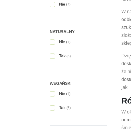
Nie
(7)
W na
odbi
szuk
NATURALNY
złoż
Nie
(1)
skle
Dzię
Tak
(6)
dosk
że n
dost
WEGAŃSKI
jak 
Nie
(1)
Ró
Tak
(6)
W of
odmi
śmie