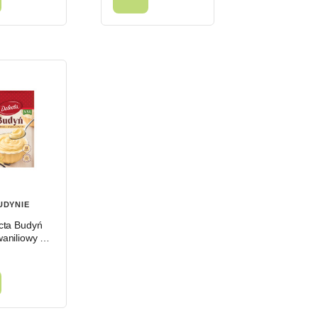
UDYNIE
cta Budyń
aniliowy 64
g