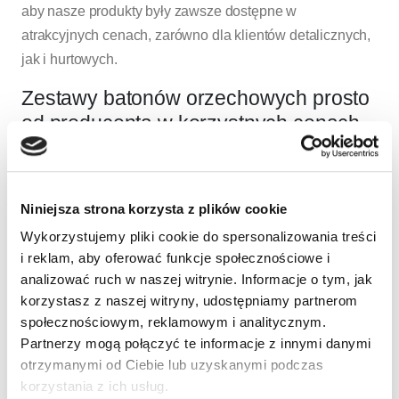
aby nasze produkty były zawsze dostępne w
atrakcyjnych cenach, zarówno dla klientów detalicznych,
jak i hurtowych.
Zestawy batonów orzechowych prosto
od producenta w korzystnych cenach
Jeśli szukasz idealnego prezentu lub chcesz zaopatrzyć
swój magazyn w większe ilości przekąsek, nasze
zestawy batonów orzechowych
będą doskonałym
Niniejsza strona korzysta z plików cookie
wyborem. Oferujemy zestawy, które łączą różne smaki i
Wykorzystujemy pliki cookie do spersonalizowania treści
rodzaje batonów, dzięki czemu możesz cieszyć się
i reklam, aby oferować funkcje społecznościowe i
różnorodnością i odkrywać nowe, pyszne kombinacje.
analizować ruch w naszej witrynie. Informacje o tym, jak
Jako
producent batonów orzechowych
, mamy
korzystasz z naszej witryny, udostępniamy partnerom
społecznościowym, reklamowym i analitycznym.
pewność, że nasze produkty spełniają najwyższe
Partnerzy mogą połączyć te informacje z innymi danymi
standardy jakości. Nasze zestawy są starannie
otrzymanymi od Ciebie lub uzyskanymi podczas
pakowane, aby zapewnić świeżość i pełnię smaku.
korzystania z ich usług.
Dzięki temu, że kupujesz bezpośrednio od producenta,