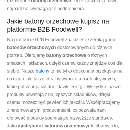
różnorodne
batony orzechowe
, które zaspokoją nawet
najbardziej wymagające podniebienia.
Jakie batony orzechowe kupisz na
platformie B2B Foodwell?
Na platformie B2B Foodwell znajdziesz szeroką gamę
batonów orzechowych
dostosowanych do różnych
potrzeb. Oferujemy
batony orzechowe
o różnych
smakach i składach, dzięki czemu każdy znajdzie coś dla
siebie. Nasze
batony
to nie tylko doskonała przekąska na
co dzień, ale także idealny wybór dla osób aktywnych,
które potrzebują solidnej dawki energii. Wszystkie nasze
produkty powstają z najlepszych składników, dzięki
czemu możesz być pewien ich jakości. Współpracujemy
z renomowanymi producentami, co pozwala nam
oferować produkty spełniające najwyższe standardy.
Jako
dystrybutor batonów orzechowych
, dbamy o to,