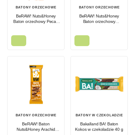
BATONY ORZECHOWE
BATONY ORZECHOWE
BeRAW! Nuts&Honey
BeRAW! Nuts&Honey
Baton orzechowy Pecan
Baton orzechowy
orzechy pekan i miód 30 g
Pistachio pistacje i miód
30 g
BATONY ORZECHOWE
BATONY W CZEKOLADZIE
BeRAW! Baton
Bakalland BA! Baton
Nuts&Honey Arachid
Kokos w czekoladzie 40 g
Czekolada Sól morska