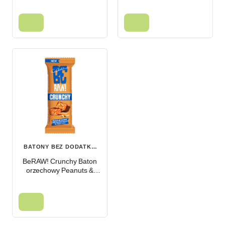
30g
BATONY BEZ DODATKU
CUKRU
BeRAW! Crunchy Baton
orzechowy Peanuts &
Caramel orzeszki z
karmelem 40 g