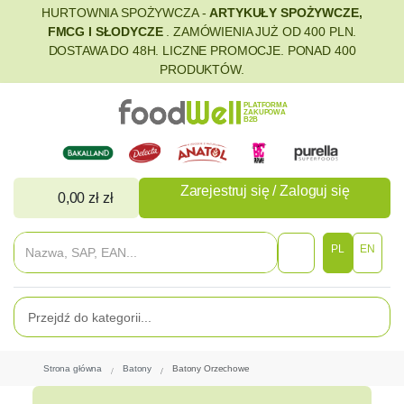
HURTOWNIA SPOŻYWCZA -
ARTYKUŁY SPOŻYWCZE,
FMCG I SŁODYCZE
. ZAMÓWIENIA JUŻ OD 400 PLN.
DOSTAWA DO 48H. LICZNE PROMOCJE. PONAD 400
PRODUKTÓW.
PLATFORMA
ZAKUPOWA
B2B
Zarejestruj się / Zaloguj się
0,00 zł zł
PL
EN
Strona główna
Batony
Batony Orzechowe