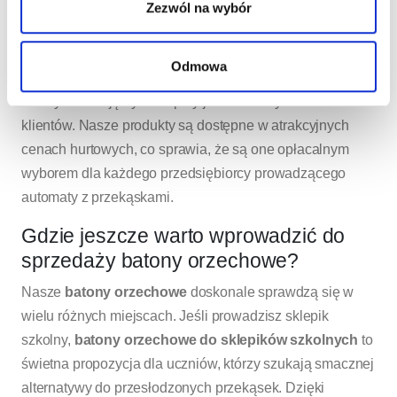
vendingowych
są nie tylko smaczne, ale także trwałe,
Zezwól na wybór
co sprawia, że doskonale sprawdzają się w takich
miejscach. Współpraca z nami to gwarancja regularnych
Odmowa
dostaw oraz konkurencyjnych cen, co pozwala na
maksymalizację zysków przy jednoczesnym zadowoleniu
klientów. Nasze produkty są dostępne w atrakcyjnych
cenach hurtowych, co sprawia, że są one opłacalnym
wyborem dla każdego przedsiębiorcy prowadzącego
automaty z przekąskami.
Gdzie jeszcze warto wprowadzić do
sprzedaży batony orzechowe?
Nasze
batony orzechowe
doskonale sprawdzą się w
wielu różnych miejscach. Jeśli prowadzisz sklepik
szkolny,
batony orzechowe do sklepików szkolnych
to
świetna propozycja dla uczniów, którzy szukają smacznej
alternatywy do przesłodzonych przekąsek. Dzięki