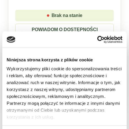
Brak na stanie
POWIADOM O DOSTĘPNOŚCI
Niniejsza strona korzysta z plików cookie
Sklep w trybie katalogowym. Zaloguj się, aby
Wykorzystujemy pliki cookie do spersonalizowania treści
złożyć zamówienie.
i reklam, aby oferować funkcje społecznościowe i
analizować ruch w naszej witrynie. Informacje o tym, jak
Produkt chwilowo niedostępny
korzystasz z naszej witryny, udostępniamy partnerom
społecznościowym, reklamowym i analitycznym.
Partnerzy mogą połączyć te informacje z innymi danymi
Opis
Cechy
Skład
Wartości odżywcze
Pa
otrzymanymi od Ciebie lub uzyskanymi podczas
korzystania z ich usług.
Soda oczyszczona marki Delecta to niezbędny