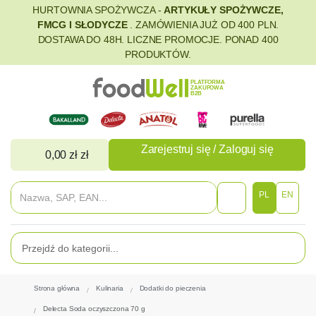
HURTOWNIA SPOŻYWCZA -
ARTYKUŁY SPOŻYWCZE,
FMCG I SŁODYCZE
. ZAMÓWIENIA JUŻ OD 400 PLN.
DOSTAWA DO 48H. LICZNE PROMOCJE. PONAD 400
PRODUKTÓW.
PLATFORMA
ZAKUPOWA
B2B
Zarejestruj się / Zaloguj się
0,00 zł zł
PL
EN
Strona główna
Kulinaria
Dodatki do pieczenia
Delecta Soda oczyszczona 70 g