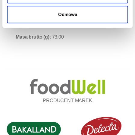
do ciast • Różnorodne użycie nie tylko w kuchni •
Pewność efektu, jaką gwarantuje marka Delecta
Odmowa
Masa netto (g):
70.00
Masa brutto (g):
73.00
PRODUCENT MAREK