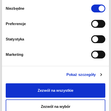
Wybór
towarzysz każdej pani domu, która lubi
Niezbędne
zgody
przygotowywać domowe wypieki. Soda ma
również szerokie zastosowanie w kuchni, nie
Preferencje
tylko do wypieków. To niezbędny element
wyposażenia kuchni perfekcyjnej pani domu.
Statystyka
Soda znana jest od lat i gwarantuje wypiekom
właściwe spulchnienie i wyrośnięcie. Nadaje
kolor ciastom, spulchnia pierniczki czy pomaga
Marketing
ubić pianę z białek. Soda oczyszczona ma
również szerokie zastosowanie w naszych
domach, np. w czyszczeniu pomieszczeń:
Pokaż szczegóły
neutralizuje przykre zapachy, pomaga czyści
garnki, stosowana jako wybielacz w praniu,
Zezwól na wszystkie
składnik kul do kąpieli czy dosypywana do
kwiatów, aby przedłużyć im piękny wygląd.
Zezwól na wybór
ATRYBUTY: • Popularny środek spulchniający