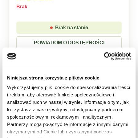
Brak
Brak na stanie
POWIADOM O DOSTĘPNOŚCI
Niniejsza strona korzysta z plików cookie
Sklep w trybie katalogowym. Zaloguj się, aby
złożyć zamówienie.
Wykorzystujemy pliki cookie do spersonalizowania treści
i reklam, aby oferować funkcje społecznościowe i
analizować ruch w naszej witrynie. Informacje o tym, jak
Produkt chwilowo niedostępny
korzystasz z naszej witryny, udostępniamy partnerom
społecznościowym, reklamowym i analitycznym.
Partnerzy mogą połączyć te informacje z innymi danymi
Opis
Cechy
Skład
Wartości odżywcze
Pa
otrzymanymi od Ciebie lub uzyskanymi podczas