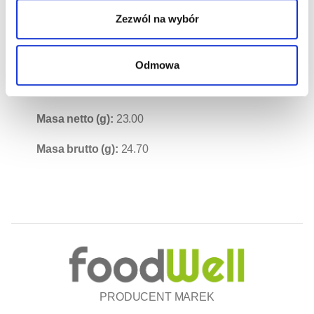
musuje. Produkt spełnia wymagania tzw. ustawy
Zezwól na wybór
sklepikowej. ATRYBUTY: • Bez konserwantów •
Tylko naturalne składniki • Produkt spełnia
Odmowa
wymogi ustawy sklepikowej • Pyszny smak
gwarantuje deserowy ekspert – marka Delecta
Masa netto (g):
23.00
Masa brutto (g):
24.70
PRODUCENT MAREK