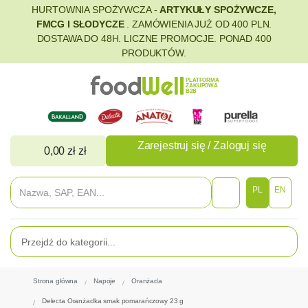
HURTOWNIA SPOŻYWCZA -
ARTYKUŁY SPOŻYWCZE,
FMCG I SŁODYCZE
. ZAMÓWIENIA JUŻ OD 400 PLN.
DOSTAWA DO 48H. LICZNE PROMOCJE. PONAD 400
PRODUKTÓW.
PLATFORMA
ZAKUPOWA
B2B
Zarejestruj się / Zaloguj się
0,00 zł zł
PL
EN
Strona główna
Napoje
Oranżada
Delecta Oranżadka smak pomarańczowy 23 g