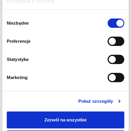
korzystania z ich usług.
Ulubiona przez Polaków owocowa oranżadka
Wybór
Fruubi w proszku to super pomysł na
Niezbędne
zgody
przygotowanie oranżady w domu. Pierwsza taka
oranżadka z witaminami. Mega orzeźwiająca i
Preferencje
mocno owocowa. Ulubione smaki, woda i
pyszny, kolorowy napój gotowy. Oranżadki Fruubi
dostępne są w trzech wersjach smakowych:
Statystyka
pomarańczowej, malinowej i limonkowej.
Oranżadka smak pomarańczowy zawiera tylko
Marketing
naturalne barwniki, bez dodatku słodzików.
Oranżadka wzbogacona jest kompleksem
witamin A+C+E. Po przygotowaniu z wodą
Pokaż szczegóły
stanowi świetny orzeźwiający napój dla całej
rodziny. ! opakowanie to to porcja na szklankę,
Zezwól na wszystkie
wystarczy wymieszać z 200 ml zimnej wody i
gotowe. Pyszna w spożyciu na sucho, bo barwi i