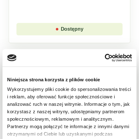
Dostępny
Sklep w trybie katalogowym. Zaloguj się, aby
złożyć zamówienie.
Niniejsza strona korzysta z plików cookie
Wykorzystujemy pliki cookie do spersonalizowania treści
Produkt chwilowo niedostępny
i reklam, aby oferować funkcje społecznościowe i
analizować ruch w naszej witrynie. Informacje o tym, jak
korzystasz z naszej witryny, udostępniamy partnerom
Opis
Cechy
Skład
Wartości odżywcze
Pa
społecznościowym, reklamowym i analitycznym.
Partnerzy mogą połączyć te informacje z innymi danymi
otrzymanymi od Ciebie lub uzyskanymi podczas
Kwasek cytrynowy Delecta jest znany w każdym