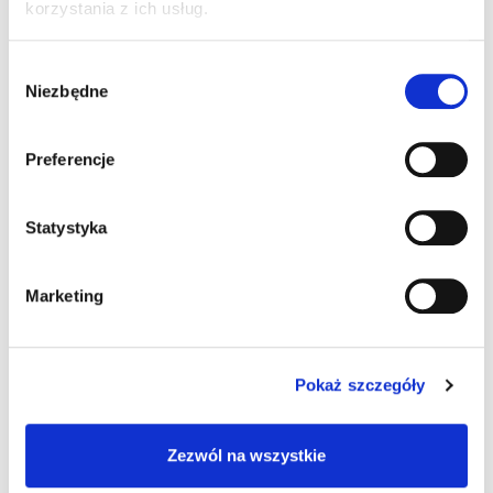
korzystania z ich usług.
gospodarstwie domowym. Wykorzystuje się go
na wiele sposobów zarówno w kuchni do
Wybór
przygotowania potraw jak i w gospodarstwie
Niezbędne
zgody
domowym. Kwasek cytrynowy w kuchni stosuje
się głównie jako substytut cytryny do herbaty czy
Preferencje
zakwaszania potraw, jednak produkt ten ma
wiele innych, przydatnych zastosowań. Kwasku
cytrynowego możemy również użyć, jeśli chcemy
Statystyka
coś wyczyścić. Jest on także skutecznym
środkiem odkamieniającym. Kwasek cytrynowy
Marketing
jest znany głównie w przemyśle spożywczym,
ponieważ służy jako regulator kwasowości do
potraw. Jego postaci bezwonnej bardzo często
Pokaż szczegóły
używa się w przemyśle i wykorzystuje jako
składnik preparatów myjących oraz środków
Zezwól na wszystkie
czyszczących, ponieważ ma działanie m.in.
wybielające. Można go użyć do wybielania czy