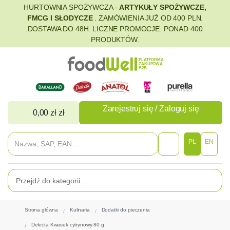
HURTOWNIA SPOŻYWCZA -
ARTYKUŁY SPOŻYWCZE,
FMCG I SŁODYCZE
. ZAMÓWIENIA JUŻ OD 400 PLN.
DOSTAWA DO 48H. LICZNE PROMOCJE. PONAD 400
PRODUKTÓW.
PLATFORMA
ZAKUPOWA
B2B
Zarejestruj się / Zaloguj się
0,00 zł zł
PL
EN
Strona główna
Kulinaria
Dodatki do pieczenia
Delecta Kwasek cytrynowy 80 g