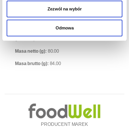
czyszczenia sztućców, do zmywarki czy do
Zezwól na wybór
prania ubrań białych. ATRYBUTY: •
Wszechstronne użycie kwasku cytrynowego •
Odmowa
Idealny jako czyściwo • Pewność efektu, jaką
gwarantuje marka Delecta
Masa netto (g):
80.00
Masa brutto (g):
84.00
PRODUCENT MAREK