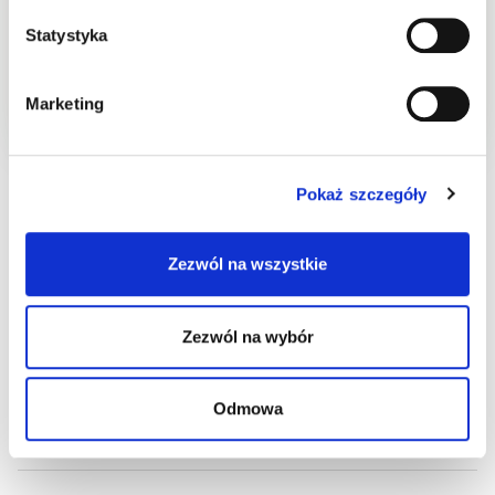
Statystyka
Produkt chwilowo niedostępny
Marketing
Opis
Cechy
Skład
Wartości odżywcze
Pa
Pokaż szczegóły
Posypka cukrowa dekoracyjna. Produkt
ogólnego przeznaczenia.
Zezwól na wszystkie
Masa netto (g):
55.00
Zezwól na wybór
Masa brutto (g):
74.00
Odmowa