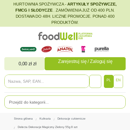
HURTOWNIA SPOŻYWCZA -
ARTYKUŁY SPOŻYWCZE,
FMCG I SŁODYCZE
. ZAMÓWIENIA JUŻ OD 400 PLN.
DOSTAWA DO 48H. LICZNE PROMOCJE. PONAD 400
PRODUKTÓW.
PLATFORMA
ZAKUPOWA
B2B
Zarejestruj się / Zaloguj się
0,00 zł zł
PL
EN
Strona główna
Kulinaria
Dekoracje cukiernicze
Delecta Dekoracje Magiczny Zielony 55g 8 szt