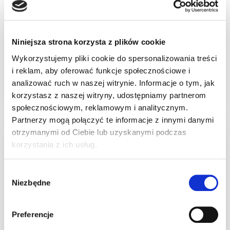
Brak
Niniejsza strona korzysta z plików cookie
Brak na stanie
Wykorzystujemy pliki cookie do spersonalizowania treści
i reklam, aby oferować funkcje społecznościowe i
POWIADOM O DOSTĘPNOŚCI
analizować ruch w naszej witrynie. Informacje o tym, jak
korzystasz z naszej witryny, udostępniamy partnerom
społecznościowym, reklamowym i analitycznym.
Partnerzy mogą połączyć te informacje z innymi danymi
otrzymanymi od Ciebie lub uzyskanymi podczas
Sklep w trybie katalogowym. Zaloguj się, aby
korzystania z ich usług.
złożyć zamówienie.
Dostępne również w OUTLET!
Wybór
Ten produkt jest dostępny z krótszą datą
Niezbędne
zgody
ważności w niższych cenach.
Preferencje
Zobacz Outlet