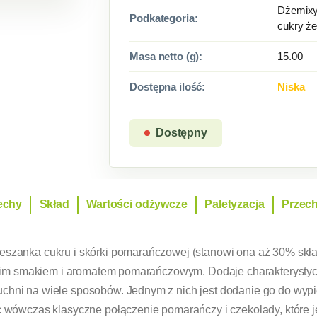
Dżemixy
Podkategoria:
cukry że
Masa netto (g):
15.00
Dostępna ilość:
Niska
Dostępny
echy
Skład
Wartości odżywcze
Paletyzacja
Przec
szanka cukru i skórki pomarańczowej (stanowi ona aż 30% skła
łodkim smakiem i aromatem pomarańczowym. Dodaje charakteryst
chni na wiele sposobów. Jednym z nich jest dodanie go do wy
c wówczas klasyczne połączenie pomarańczy i czekolady, które j