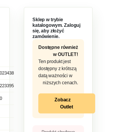
Sklep w trybie
katalogowym. Zaloguj
się, aby złożyć
zamówienie.
Dostępne również
w OUTLET!
Ten produkt jest
dostępny z krótszą
023438
datą ważności w
niższych cenach.
223395
0
Zobacz
Outlet
Produkt chwilowo