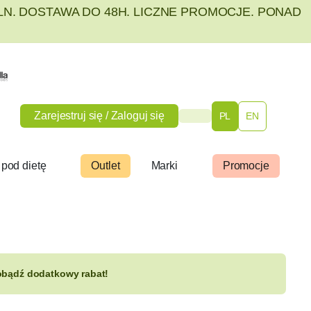
PLN. DOSTAWA DO 48H. LICZNE PROMOCJE. PONAD
Zarejestruj się / Zaloguj się
PL
EN
 pod dietę
Outlet
Marki
Promocje
zdobądź dodatkowy rabat!