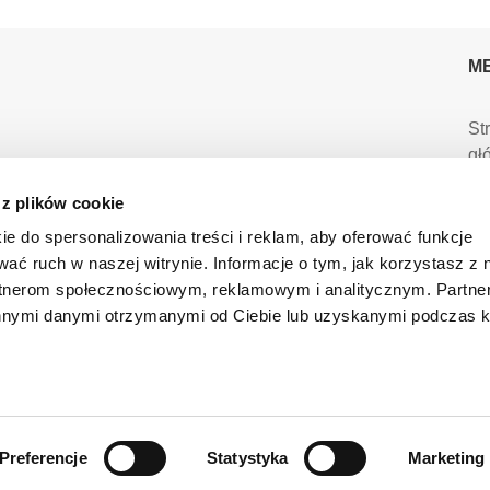
M
St
gł
 z plików cookie
Ma
sk
ie do spersonalizowania treści i reklam, aby oferować funkcje
wać ruch w naszej witrynie. Informacje o tym, jak korzystasz z 
Ma
rtnerom społecznościowym, reklamowym i analitycznym. Partn
innymi danymi otrzymanymi od Ciebie lub uzyskanymi podczas k
Mo
L.PL
ko
Pr
Preferencje
Statystyka
Marketing
Oprogramowanie sklepu internetowego dostarcza
CStore.pl