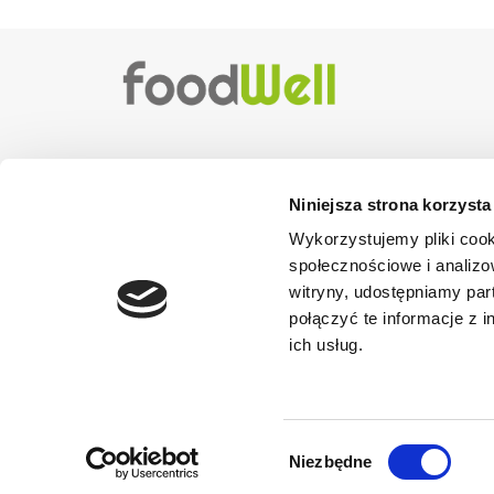
MASZ PYTANIA?
Niniejsza strona korzysta
SKONTAKTUJ SIĘ Z NAMI!
Wykorzystujemy pliki cook
+48 797 607 300
społecznościowe i analizo
witryny, udostępniamy pa
NASZ ADRES E-MAIL
połączyć te informacje z 
SPRZEDAZ@B2B.FOODWEL
ich usług.
Wybór
Niezbędne
zgody