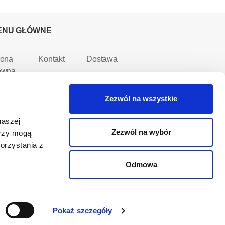
ENU GŁÓWNE
rona
Kontakt
Dostawa
ówna
Regulamin
O nas
pa
Zezwól na wszystkie
Reklamacja
Pomoc
lepu
naszej
Zapytanie
Polityka
rki
Zezwól na wybór
erzy mogą
ofertowe
prywatności
orzystania z
je
Aktualności
Przekąski
nto
Odmowa
omocje
Pokaż szczegóły