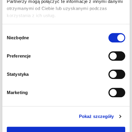
Partnerzy mogą połączyć te informacje z innymi danymi
Wiosenne ciasto w kolorze zielonym, z pysznym
otrzymanymi od Ciebie lub uzyskanymi podczas
śmietanowym kremem, to właśnie Leśny mech.
korzystania z ich usług.
Pierwsze i jedyne ciasto ze szpinakiem na rynku.
Ciasto, które zdobyło serca i zachwyciło wielu
Wybór
Niezbędne
zgody
Polaków swoim niebagatelnym smakiem i
wyglądem. Ciasto Leśny mech zagościło na stałe
w naszych domach, wypiek na co dzień i od
Preferencje
święta. Spróbuj nasze wyjątkowo zielone ciasto
Leśny mech koniecznie, a na pewno polecisz je
Statystyka
swoim znajomym. Ciasto Leśny mech to gotowa,
idealnie odmierzona mieszanka do
Marketing
przygotowania domowego ciasta. Udany efekt za
każdym razem gwarantuje marka Delecta. Ciasto
Leśny mech możesz wzbogacić inaczej za
Pokaż szczegóły
każdym razem, przygotowując je z owocami czy
galaretką. Z jednego opakowania ciasta Leśny