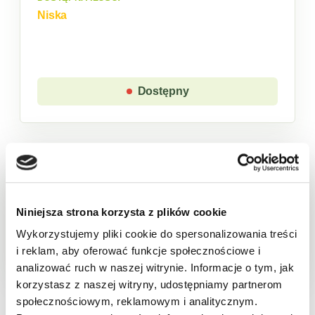
Niska
Dostępny
Sklep w trybie katalogowym. Zaloguj się, aby
złożyć zamówienie.
Niniejsza strona korzysta z plików cookie
Produkt chwilowo niedostępny
Wykorzystujemy pliki cookie do spersonalizowania treści
i reklam, aby oferować funkcje społecznościowe i
analizować ruch w naszej witrynie. Informacje o tym, jak
Opis
Cechy
Skład
Wartości odżywcze
Pa
korzystasz z naszej witryny, udostępniamy partnerom
społecznościowym, reklamowym i analitycznym.