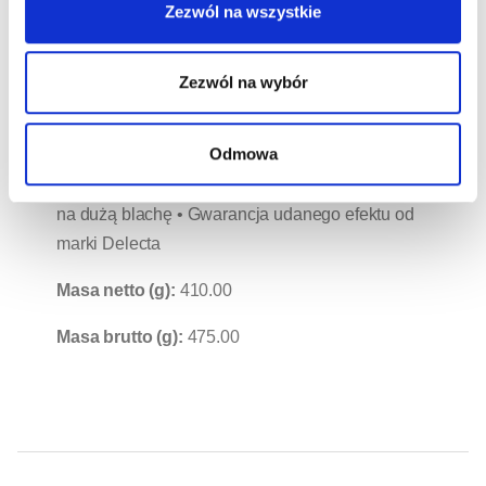
mech przygotujesz duża blachę ciasta. Dodaj
Zezwól na wszystkie
tylko podstawowe składniki dostępne w każdym
domu. Piecz śmiało dla innych...ot tak... prosto z
Zezwól na wybór
serca. ATRYBUTY: • Idealnie dobrane składniki •
Pierwsze i jedyna ciasto ze szpinakiem na rynku
Odmowa
• Kompletny zestaw – mieszanka do
przygotowania ciasta i kremu • Wydajna porcja
na dużą blachę • Gwarancja udanego efektu od
marki Delecta
Masa netto (g):
410.00
Masa brutto (g):
475.00