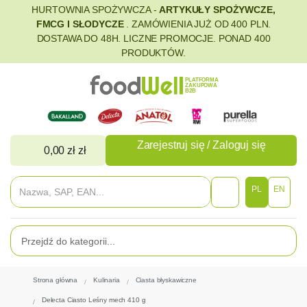
HURTOWNIA SPOŻYWCZA -
ARTYKUŁY SPOŻYWCZE,
FMCG I SŁODYCZE
. ZAMÓWIENIA JUŻ OD 400 PLN.
DOSTAWA DO 48H. LICZNE PROMOCJE. PONAD 400
PRODUKTÓW.
PLATFORMA
ZAKUPOWA
B2B
Zarejestruj się / Zaloguj się
0,00 zł zł
PL
EN
Strona główna
Kulinaria
Ciasta błyskawiczne
Delecta Ciasto Leśny mech 410 g