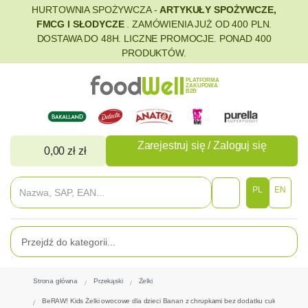
HURTOWNIA SPOŻYWCZA -
ARTYKUŁY SPOŻYWCZE,
FMCG I SŁODYCZE
. ZAMÓWIENIA JUŻ OD 400 PLN.
DOSTAWA DO 48H. LICZNE PROMOCJE. PONAD 400
PRODUKTÓW.
PLATFORMA
ZAKUPOWA
B2B
Zarejestruj się / Zaloguj się
0,00 zł zł
PL
EN
Strona główna
Przekąski
Żelki
BeRAW! Kids Żelki owocowe dla dzieci Banan z chrupkami bez dodatku cukru 35 g