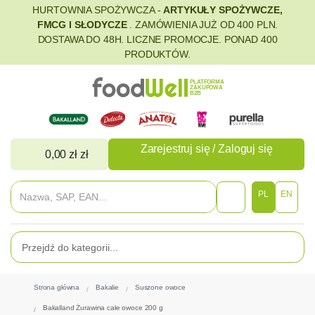
HURTOWNIA SPOŻYWCZA -
ARTYKUŁY SPOŻYWCZE,
FMCG I SŁODYCZE
. ZAMÓWIENIA JUŻ OD 400 PLN.
DOSTAWA DO 48H. LICZNE PROMOCJE. PONAD 400
PRODUKTÓW.
PLATFORMA
ZAKUPOWA
B2B
Zarejestruj się / Zaloguj się
0,00 zł zł
PL
EN
Strona główna
Bakalie
Suszone owoce
Bakalland Żurawina całe owoce 200 g