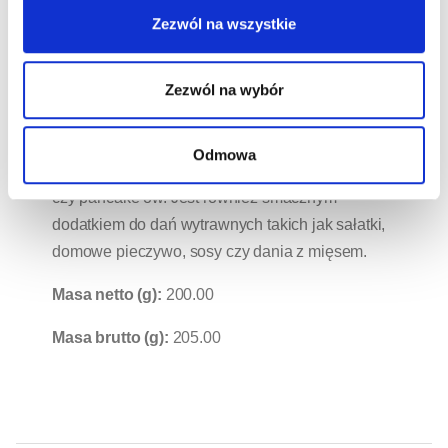
doskonała alternatywa dla konwencjonalnych
Zezwól na wszystkie
słodyczy i słonych przekąsek. Świetnie sprawdzi
się podczas wieczornego seansu lub spotkania
Zezwól na wybór
ze znajomymi. Jednak żurawina ma o wiele
szersze zastosowanie w kuchni. Możesz
wykorzystać ją do przygotowywania śniadań na
Odmowa
słodko – owsianek, jaglanek, granol, naleśników
czy pancake’ów. Jest również smacznym
dodatkiem do dań wytrawnych takich jak sałatki,
domowe pieczywo, sosy czy dania z mięsem.
Masa netto (g):
200.00
Masa brutto (g):
205.00