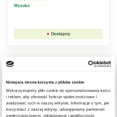
Wysoka
Dostępny
Sklep w trybie katalogowym. Zaloguj się, aby
złożyć zamówienie.
Niniejsza strona korzysta z plików cookie
Produkt chwilowo niedostępny
Wykorzystujemy pliki cookie do spersonalizowania treści
i reklam, aby oferować funkcje społecznościowe i
analizować ruch w naszej witrynie. Informacje o tym, jak
Opis
Cechy
Skład
Wartości odżywcze
Pa
korzystasz z naszej witryny, udostępniamy partnerom
społecznościowym, reklamowym i analitycznym.