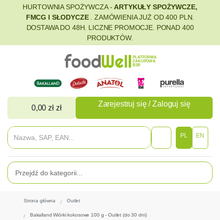
HURTOWNIA SPOŻYWCZA -
ARTYKUŁY SPOŻYWCZE,
FMCG I SŁODYCZE
. ZAMÓWIENIA JUŻ OD 400 PLN.
DOSTAWA DO 48H. LICZNE PROMOCJE. PONAD 400
PRODUKTÓW.
PLATFORMA
ZAKUPOWA
B2B
Zarejestruj się / Zaloguj się
0,00 zł zł
PL
EN
Strona główna
Outlet
Bakalland Wiórki kokosowe 100 g - Outlet (do 30 dni)