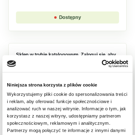
Dostępny
Sklep w trybie katalogowym. Zaloguj się, aby
złożyć zamówienie.
Niniejsza strona korzysta z plików cookie
Wykorzystujemy pliki cookie do spersonalizowania treści
Produkt chwilowo niedostępny
i reklam, aby oferować funkcje społecznościowe i
analizować ruch w naszej witrynie. Informacje o tym, jak
korzystasz z naszej witryny, udostępniamy partnerom
Opis
Cechy
Skład
Wartości odżywcze
Pa
społecznościowym, reklamowym i analitycznym.
Partnerzy mogą połączyć te informacje z innymi danymi