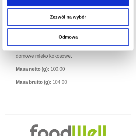
Jednak ten produkt wykorzystywany jest również
w daniach wytrawnych. Z jego wyjątkowego
Zezwól na wybór
smaku dużo czerpie kuchnia azjatycka, tworząc
takie dania jak warzywa z dodatkiem kokosa,
Odmowa
kurczak z orzechami, zupa curry. Z wiórków
kokosowych możesz przygotować również
domowe mleko kokosowe.
Masa netto (g):
100.00
Masa brutto (g):
104.00