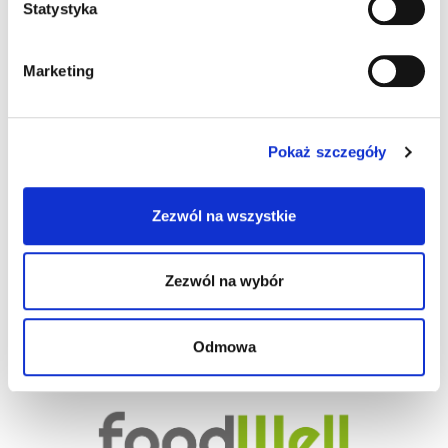
Statystyka
Ziarno słonecznika prażone w łupinie z
przyprawami. Pakowany w atmosferze
Marketing
ochronnej. Produkt ogólnego przeznaczenia,
gotowy do spożycia. Wykluczona grupa
użytkowników: osoby z nietolerancją na zboża
Pokaż szczegóły
zawierające gluten, orzeszki ziemne, orzechy,
jaja, mleko, soję oraz nasiona sezamu.
Zezwól na wszystkie
Masa netto (g):
130.00
Masa brutto (g):
136.00
Zezwól na wybór
Odmowa