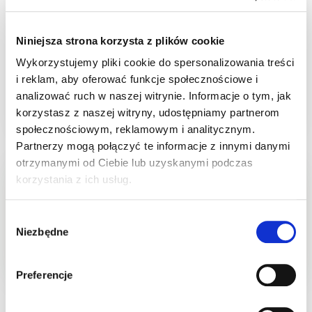
Wysoka
Niniejsza strona korzysta z plików cookie
Wykorzystujemy pliki cookie do spersonalizowania treści
i reklam, aby oferować funkcje społecznościowe i
Zakup niemożliwy
analizować ruch w naszej witrynie. Informacje o tym, jak
korzystasz z naszej witryny, udostępniamy partnerom
społecznościowym, reklamowym i analitycznym.
Partnerzy mogą połączyć te informacje z innymi danymi
otrzymanymi od Ciebie lub uzyskanymi podczas
Sklep w trybie katalogowym. Zaloguj się, aby
korzystania z ich usług.
złożyć zamówienie.
Wybór
Produkt chwilowo niedostępny
Niezbędne
zgody
Preferencje
Opis
Cechy
Skład
Wartości odżywcze
Pa