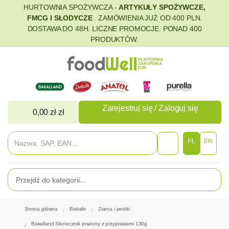
HURTOWNIA SPOŻYWCZA -
ARTYKUŁY SPOŻYWCZE,
FMCG I SŁODYCZE
. ZAMÓWIENIA JUŻ OD 400 PLN.
DOSTAWA DO 48H. LICZNE PROMOCJE. PONAD 400
PRODUKTÓW.
PLATFORMA
ZAKUPOWA
B2B
Zarejestruj się / Zaloguj się
0,00 zł zł
PL
EN
Strona główna
Bakalie
Ziarna i pestki
Bakalland Słonecznik prażony z przyprawami 130g