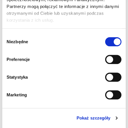
Partnerzy mogą połączyć te informacje z innymi danymi
otrzymanymi od Ciebie lub uzyskanymi podczas
Bakalland BA! Owsianka z 5 owocami leśnymi
korzystania z ich usług.
47 g - przekąska na bazie 3 zbóż, o smaku
owoców leśnych z 5 owocami leśnymi: czarny
Wybór
bez, malina, żurawina, czarna porzeczka, jagoda.
Niezbędne
zgody
Szukasz pomysłu na pożywną, a przy tym pyszną
przekąskę o unikalnym smaku? Owsianka 5
Preferencje
owoców leśnych Bakalland BA! jest idealną
propozycją dla osób, które cenią swój czas, ale
Statystyka
jednocześnie dbają o zrównoważoną dietę.
Owoce lasu to jedne z najbardziej
aromatycznych owoców nie tylko o wyjątkowym
Marketing
smaku, ale również będące źródłem cennych
wartości odżywczych. Owsianka 5 owoców
leśnych Bakalland BA! zawiera m.in. malinę,
Pokaż szczegóły
czarną porzeczkę, żurawinę oraz jagody. O