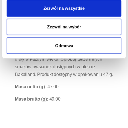
spożywaniu tych owoców powinny pamiętać
Zezwól na wszystkie
osoby mające problemy ze wzrokiem – zawarte
w owocach leśnych antocyjany poprawiają
Zezwól na wybór
ukrwienie oczu i jakość widzenia. Owsianka 5
owoców leśnych Bakalland BA! ze względu na
wysoką zawartość błonnika oraz niską
Odmowa
kaloryczność jest doskonałym uzupełnieniem
diety w każdym wieku. Spróbuj także innych
smaków owsianek dostępnych w ofercie
Bakalland. Produkt dostępny w opakowaniu 47 g.
Masa netto (g):
47.00
Masa brutto (g):
49.00