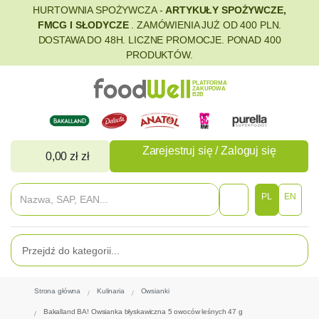
HURTOWNIA SPOŻYWCZA -
ARTYKUŁY SPOŻYWCZE,
FMCG I SŁODYCZE
. ZAMÓWIENIA JUŻ OD 400 PLN.
DOSTAWA DO 48H. LICZNE PROMOCJE. PONAD 400
PRODUKTÓW.
PLATFORMA
ZAKUPOWA
B2B
Zarejestruj się / Zaloguj się
0,00 zł zł
PL
EN
Strona główna
Kulinaria
Owsianki
Bakalland BA! Owsianka błyskawiczna 5 owoców leśnych 47 g