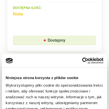
DOSTĘPNA ILOŚĆ:
Niska
Dostępny
Sklep w trybie katalogowym. Zaloguj się, aby
złożyć zamówienie.
Niniejsza strona korzysta z plików cookie
Wykorzystujemy pliki cookie do spersonalizowania treści
Produkt chwilowo niedostępny
i reklam, aby oferować funkcje społecznościowe i
analizować ruch w naszej witrynie. Informacje o tym, jak
korzystasz z naszej witryny, udostępniamy partnerom
Opis
Cechy
Skład
Wartości odżywcze
Pa
społecznościowym, reklamowym i analitycznym.